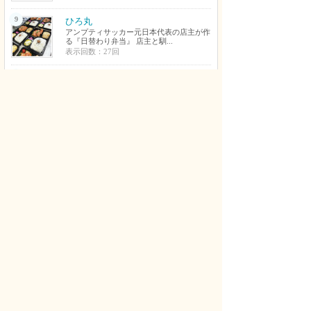
9
ひろ丸
アンプティサッカー元日本代表の店主が作
る『日替わり弁当』 店主と馴...
表示回数：27回
10
Beauty hair salon rapport
熊取町の完全個室で大人女性の髪のお悩み
に寄り添う美容室。 髪のこと...
表示回数：27回
新着コメント
やさい さん
デッサンや色彩構成を知らない状態でもいちから丁
寧に教えてくれてすごく上達できました。おかげで
第一志望の大阪芸大にも合格できました。細かいと
ころにも丁寧にアドバイスをくれて、とても良かっ
たです。
美大・芸大受験デッサン教室・幾田邦華絵画教室 へのコメント
KWLD[KNOWLEDGE] さん
移転再オープンしてます。泉佐野市羽倉崎1-1-36 1F
KWLD [KNOWLEDGE]
KWLD[KNOWLEDGE] 元NEXTLEVEL へのコメント