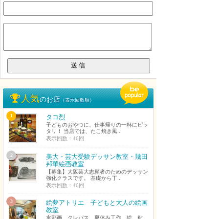
人気
のお店
（表示回数順）
1
タコ烈
子どものおやつに、仕事帰りの一杯にピッ
タリ！ 当店では、たこ焼き風...
表示回数：46回
2
美大・芸大受験デッサン教室・幾田
邦華絵画教室
【募集】大阪芸大志願者のためのデッサン
強化クラスです。 基礎から丁...
表示回数：46回
3
絵夢アトリエ 子どもと大人の絵画
教室
水彩画、クレパス、夏休み工作、絵、粘