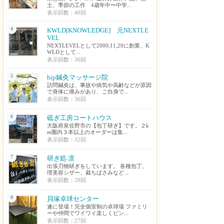
土、季節の工作 4歳年中〜中学...
表示回数：40回
4
KWLD[KNOWLEDGE] 元NEXTLE
VEL
NEXTLEVELとして2000,11,20に創業、K
WLDとして...
表示回数：36回
5
hip鍼灸マッサージ院
訪問鍼灸は、事故や病気や高齢などが原因
で身体に痛みがあり、ご自身で...
表示回数：36回
6
砥ぎ工房コートハウス
大阪府泉佐野市の【包丁研ぎ】です。２k
m圏内３本以上のオーダーは集...
表示回数：32回
7
研ぎ処 凛
出張刃物研ぎをしています。 各種包丁、
理美容シザー、裁ちばさみなど...
表示回数：28回
8
貝塚卓球センター
遂に登場！完全個室制の卓球場 ファミリ
ーや仲間でワイワイ楽しくピン...
表示回数：27回