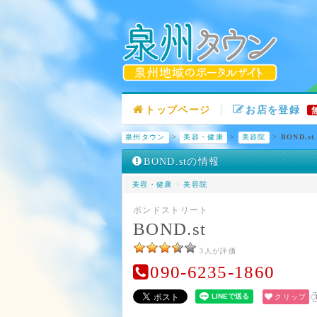
トップページ
お店を登録
泉州タウン
>
美容・健康
>
美容院
>
BOND.st
BOND.stの情報
美容・健康
>
美容院
ボンドストリート
BOND.st
3人が評価
090-6235-1860
クリップ