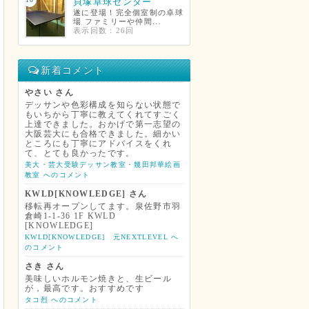
貝塚卓球センター
遂に登場！完全個室制の卓球
場 ファミリーや仲間...
表示回数：26回
新着コメント
やさい さん
デッサンや色彩構成を知らない状態で
もいちから丁寧に教えてくれてすごく
上達できました。おかげで第一志望の
大阪芸大にも合格できました。細かい
ところにも丁寧にアドバイスをくれ
て、とても良かったです。
美大・芸大受験デッサン教室・幾田邦華絵画
教室 へのコメント
KWLD[KNOWLEDGE] さん
移転再オープンしてます。泉佐野市羽
倉崎1-1-36 1F KWLD
[KNOWLEDGE]
KWLD[KNOWLEDGE] 元NEXTLEVEL へ
のコメント
さき さん
美味しいホルモン焼きと、生ビール
が，最高です。おすすめです
タコ烈 へのコメント