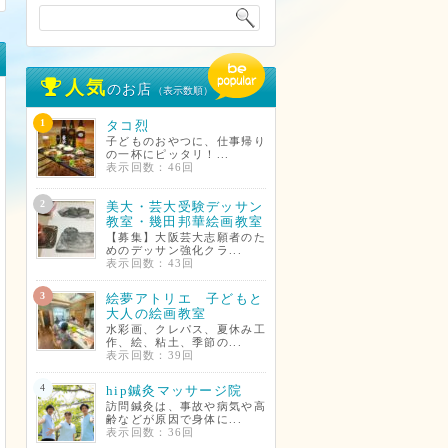
人気
のお店
（表示数順）
1
タコ烈
子どものおやつに、仕事帰り
の一杯にピッタリ！...
表示回数：46回
2
美大・芸大受験デッサン
教室・幾田邦華絵画教室
【募集】大阪芸大志願者のた
めのデッサン強化クラ...
表示回数：43回
3
絵夢アトリエ 子どもと
大人の絵画教室
水彩画、クレパス、夏休み工
作、絵、粘土、季節の...
表示回数：39回
4
hip鍼灸マッサージ院
訪問鍼灸は、事故や病気や高
齢などが原因で身体に...
表示回数：36回