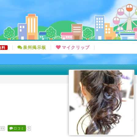
泉州掲示板
マイクリップ
無料
口コミ
355
3