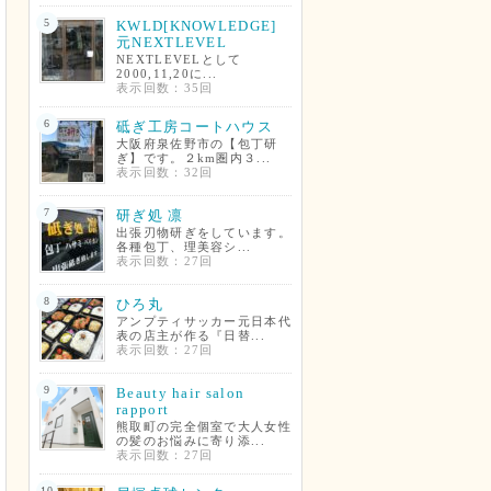
5
KWLD[KNOWLEDGE]
元NEXTLEVEL
NEXTLEVELとして
2000,11,20に...
表示回数：35回
6
砥ぎ工房コートハウス
大阪府泉佐野市の【包丁研
ぎ】です。２km圏内３...
表示回数：32回
7
研ぎ処 凛
出張刃物研ぎをしています。
各種包丁、理美容シ...
表示回数：27回
8
ひろ丸
アンプティサッカー元日本代
表の店主が作る『日替...
表示回数：27回
9
Beauty hair salon
rapport
熊取町の完全個室で大人女性
の髪のお悩みに寄り添...
表示回数：27回
10