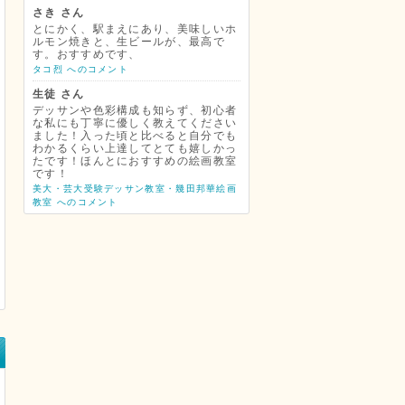
さき さん
とにかく、駅まえにあり、美味しいホ
ルモン焼きと、生ビールが、最高で
す。おすすめです、
タコ烈 へのコメント
生徒 さん
デッサンや色彩構成も知らず、初心者
な私にも丁寧に優しく教えてください
ました！入った頃と比べると自分でも
わかるくらい上達してとても嬉しかっ
たです！ほんとにおすすめの絵画教室
です！
美大・芸大受験デッサン教室・幾田邦華絵画
教室 へのコメント