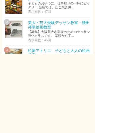
子どものおやつに、仕事帰りの一杯にピッ
タリ！ 当店では、たこ焼き風...
表示回数：47回
2
美大・芸大受験デッサン教室・幾田
邦華絵画教室
【募集】大阪芸大志願者のためのデッサン
強化クラスです。 基礎から丁...
表示回数：45回
3
絵夢アトリエ 子どもと大人の絵画
教室
水彩画、クレパス、夏休み工作、絵、粘
土、季節の工作 4歳年中〜中学...
表示回数：41回
4
hip鍼灸マッサージ院
訪問鍼灸は、事故や病気や高齢などが原因
で身体に痛みがあり、ご自身で...
表示回数：36回
5
KWLD[KNOWLEDGE] 元NEXTLE
VEL
NEXTLEVELとして2000,11,20に創業、K
WLDとして...
表示回数：32回
6
砥ぎ工房コートハウス