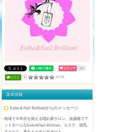
クリップ
850
未評価
0
口コミ
基本情報
Esthe＆Nail Brilliantからのメッセージ
地域で６年目を迎える隠れ家サロン。低価格でア
ットホームなEsthe&Nail Brilliant。エステ、脱毛、
ネイルと、美をトータルサポート。