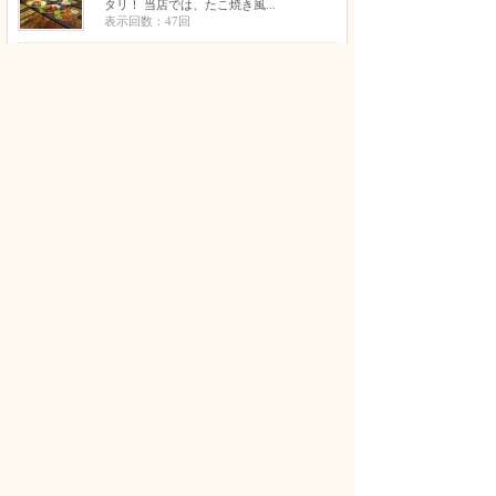
タリ！ 当店では、たこ焼き風...
表示回数：47回
2
美大・芸大受験デッサン教室・幾田
邦華絵画教室
【募集】大阪芸大志願者のためのデッサン
強化クラスです。 基礎から丁...
表示回数：44回
3
絵夢アトリエ 子どもと大人の絵画
教室
水彩画、クレパス、夏休み工作、絵、粘
土、季節の工作 4歳年中〜中学...
表示回数：41回
4
hip鍼灸マッサージ院
訪問鍼灸は、事故や病気や高齢などが原因
で身体に痛みがあり、ご自身で...
表示回数：35回
5
砥ぎ工房コートハウス
大阪府泉佐野市の【包丁研ぎ】です。２k
m圏内３本以上のオーダーは集...
表示回数：32回
6
KWLD[KNOWLEDGE] 元NEXTLE
VEL
NEXTLEVELとして2000,11,20に創業、K