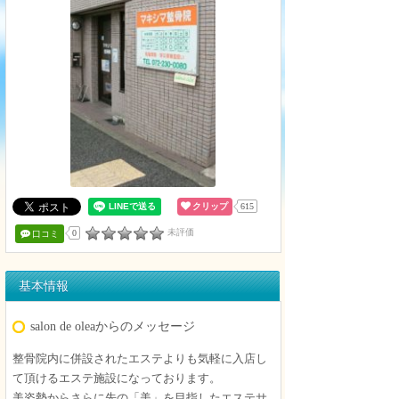
クリップ
615
未評価
0
口コミ
基本情報
salon de oleaからのメッセージ
整骨院内に併設されたエステよりも気軽に入店し
て頂けるエステ施設になっております。
美姿勢からさらに先の「美」を目指したエステサ