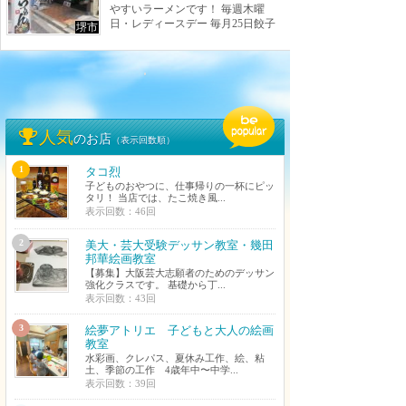
やすいラーメンです！ 毎週木曜
日・レディースデー 毎月25日餃子
堺市
半額デー など、色々とイベントも
行っております！
お店の詳細を見る
人気
のお店
（表示回数順）
1
タコ烈
子どものおやつに、仕事帰りの一杯にピッ
タリ！ 当店では、たこ焼き風...
表示回数：46回
2
美大・芸大受験デッサン教室・幾田
邦華絵画教室
【募集】大阪芸大志願者のためのデッサン
強化クラスです。 基礎から丁...
表示回数：43回
3
絵夢アトリエ 子どもと大人の絵画
教室
水彩画、クレパス、夏休み工作、絵、粘
土、季節の工作 4歳年中〜中学...
表示回数：39回