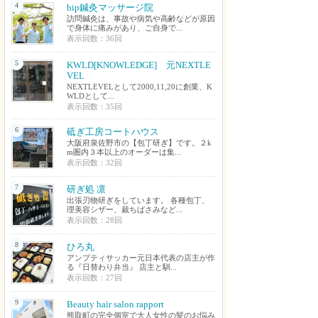
4
hip鍼灸マッサージ院
訪問鍼灸は、事故や病気や高齢などが原因
で身体に痛みがあり、ご自身で...
表示回数：36回
5
KWLD[KNOWLEDGE] 元NEXTLE
VEL
NEXTLEVELとして2000,11,20に創業、K
WLDとして...
表示回数：35回
6
砥ぎ工房コートハウス
大阪府泉佐野市の【包丁研ぎ】です。２k
m圏内３本以上のオーダーは集...
表示回数：32回
7
研ぎ処 凛
出張刃物研ぎをしています。 各種包丁、
理美容シザー、裁ちばさみなど...
表示回数：28回
8
ひろ丸
アンプティサッカー元日本代表の店主が作
る『日替わり弁当』 店主と馴...
表示回数：27回
9
Beauty hair salon rapport
熊取町の完全個室で大人女性の髪のお悩み