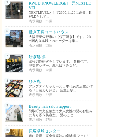
5
KWLD[KNOWLEDGE] 元NEXTLE
VEL
NEXTLEVELとして2000,11,20に創業、K
WLDとして...
表示回数：35回
6
砥ぎ工房コートハウス
大阪府泉佐野市の【包丁研ぎ】です。２k
m圏内３本以上のオーダーは集...
表示回数：32回
7
研ぎ処 凛
出張刃物研ぎをしています。 各種包丁、
理美容シザー、裁ちばさみなど...
表示回数：28回
8
ひろ丸
アンプティサッカー元日本代表の店主が作
る『日替わり弁当』 店主と馴...
表示回数：27回
9
Beauty hair salon rapport
熊取町の完全個室で大人女性の髪のお悩み
に寄り添う美容室。 髪のこと...
表示回数：27回
10
貝塚卓球センター
遂に登場！完全個室制の卓球場 ファミリ