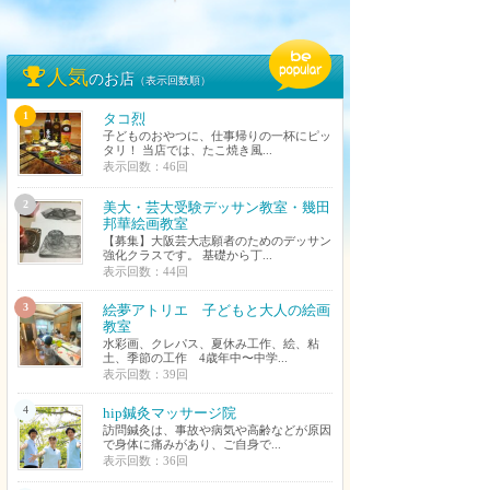
人気
のお店
（表示回数順）
1
タコ烈
子どものおやつに、仕事帰りの一杯にピッ
タリ！ 当店では、たこ焼き風...
表示回数：46回
2
美大・芸大受験デッサン教室・幾田
邦華絵画教室
【募集】大阪芸大志願者のためのデッサン
強化クラスです。 基礎から丁...
表示回数：44回
3
絵夢アトリエ 子どもと大人の絵画
教室
水彩画、クレパス、夏休み工作、絵、粘
土、季節の工作 4歳年中〜中学...
表示回数：39回
4
hip鍼灸マッサージ院
訪問鍼灸は、事故や病気や高齢などが原因
で身体に痛みがあり、ご自身で...
表示回数：36回