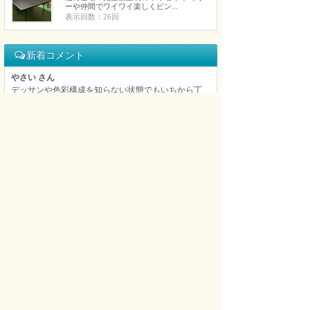
ーや仲間でワイワイ楽しくピン...
表示回数：26回
新着コメント
やさい さん
デッサンや色彩構成を知らない状態でもいちから丁
寧に教えてくれてすごく上達できました。おかげで
第一志望の大阪芸大にも合格できました。細かいと
ころにも丁寧にアドバイスをくれて、とても良かっ
たです。
美大・芸大受験デッサン教室・幾田邦華絵画教室 へのコメント
KWLD[KNOWLEDGE] さん
移転再オープンしてます。泉佐野市羽倉崎1-1-36 1F
KWLD [KNOWLEDGE]
KWLD[KNOWLEDGE] 元NEXTLEVEL へのコメント
さき さん
美味しいホルモン焼きと、生ビールが，最高です。
おすすめです
タコ烈 へのコメント
さき さん
とにかく、駅まえにあり、美味しいホルモン焼き