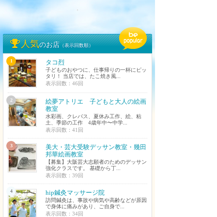
人気
のお店
（表示回数順）
1
タコ烈
子どものおやつに、仕事帰りの一杯にピッ
タリ！ 当店では、たこ焼き風...
表示回数：46回
2
絵夢アトリエ 子どもと大人の絵画
教室
水彩画、クレパス、夏休み工作、絵、粘
土、季節の工作 4歳年中〜中学...
表示回数：41回
3
美大・芸大受験デッサン教室・幾田
邦華絵画教室
【募集】大阪芸大志願者のためのデッサン
強化クラスです。 基礎から丁...
表示回数：39回
4
hip鍼灸マッサージ院
訪問鍼灸は、事故や病気や高齢などが原因
で身体に痛みがあり、ご自身で...
表示回数：34回