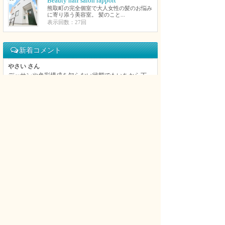
Beauty hair salon rapport
熊取町の完全個室で大人女性の髪のお悩み
に寄り添う美容室。 髪のこと...
表示回数：27回
新着コメント
やさい さん
デッサンや色彩構成を知らない状態でもいちから丁
寧に教えてくれてすごく上達できました。おかげで
第一志望の大阪芸大にも合格できました。細かいと
ころにも丁寧にアドバイスをくれて、とても良かっ
たです。
美大・芸大受験デッサン教室・幾田邦華絵画教室 へのコメント
KWLD[KNOWLEDGE] さん
移転再オープンしてます。泉佐野市羽倉崎1-1-36 1F
KWLD [KNOWLEDGE]
KWLD[KNOWLEDGE] 元NEXTLEVEL へのコメント
さき さん
美味しいホルモン焼きと、生ビールが，最高です。
おすすめです
タコ烈 へのコメント
さき さん