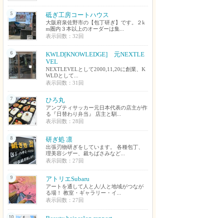
5
砥ぎ工房コートハウス
大阪府泉佐野市の【包丁研ぎ】です。２k
m圏内３本以上のオーダーは集...
表示回数：32回
6
KWLD[KNOWLEDGE] 元NEXTLE
VEL
NEXTLEVELとして2000,11,20に創業、K
WLDとして...
表示回数：31回
7
ひろ丸
アンプティサッカー元日本代表の店主が作
る『日替わり弁当』 店主と馴...
表示回数：28回
8
研ぎ処 凛
出張刃物研ぎをしています。 各種包丁、
理美容シザー、裁ちばさみなど...
表示回数：27回
9
アトリエSubaru
アートを通して人と人/人と地域がつなが
る場！ 教室・ギャラリー・イ...
表示回数：27回
10