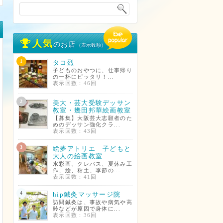
人気
のお店
（表示数順）
1
タコ烈
子どものおやつに、仕事帰り
の一杯にピッタリ！...
表示回数：46回
2
美大・芸大受験デッサン
教室・幾田邦華絵画教室
【募集】大阪芸大志願者のた
めのデッサン強化クラ...
表示回数：43回
3
絵夢アトリエ 子どもと
大人の絵画教室
水彩画、クレパス、夏休み工
作、絵、粘土、季節の...
表示回数：41回
4
hip鍼灸マッサージ院
訪問鍼灸は、事故や病気や高
齢などが原因で身体に...
表示回数：36回