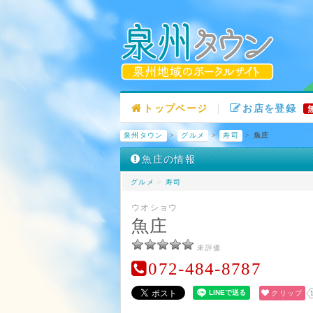
トップページ
お店を登録
泉州タウン
>
グルメ
>
寿司
>
魚庄
魚庄の情報
グルメ
>
寿司
ウオショウ
魚庄
未評価
072-484-8787
クリップ