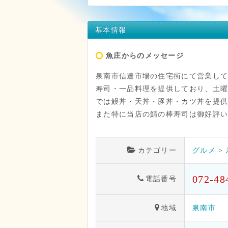
基本情報
魚庄からのメッセージ
泉南市信達市場の住宅街にて営業し
寿司・一品料理を提供しており、土
では鰻丼・天丼・豚丼・カツ丼を提
また特に当店の鯖の棒寿司は御好評
カテゴリー
グルメ
>
072-48
電話番号
地域
泉南市