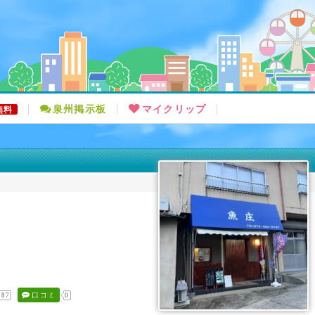
泉州掲示板
マイクリップ
無料
口コミ
187
0