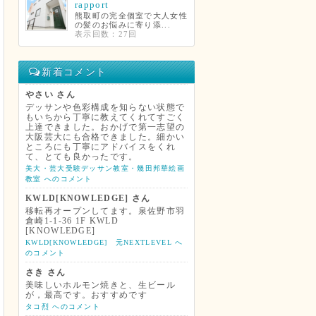
rapport
熊取町の完全個室で大人女性
の髪のお悩みに寄り添...
表示回数：27回
新着コメント
やさい さん
デッサンや色彩構成を知らない状態で
もいちから丁寧に教えてくれてすごく
上達できました。おかげで第一志望の
大阪芸大にも合格できました。細かい
ところにも丁寧にアドバイスをくれ
て、とても良かったです。
美大・芸大受験デッサン教室・幾田邦華絵画
教室 へのコメント
KWLD[KNOWLEDGE] さん
移転再オープンしてます。泉佐野市羽
倉崎1-1-36 1F KWLD
[KNOWLEDGE]
KWLD[KNOWLEDGE] 元NEXTLEVEL へ
のコメント
さき さん
美味しいホルモン焼きと、生ビール
が，最高です。おすすめです
タコ烈 へのコメント