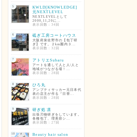
5
KWLD[KNOWLEDGE]
元NEXTLEVEL
NEXTLEVELとして
2000,11,20に...
表示回数：34回
6
砥ぎ工房コートハウス
大阪府泉佐野市の【包丁研
ぎ】です。２km圏内３...
表示回数：32回
7
アトリエSubaru
アートを通して人と人/人と
地域がつながる場！...
表示回数：28回
8
ひろ丸
アンプティサッカー元日本代
表の店主が作る『日替...
表示回数：28回
9
研ぎ処 凛
出張刃物研ぎをしています。
各種包丁、理美容シ...
表示回数：27回
10
Beauty hair salon