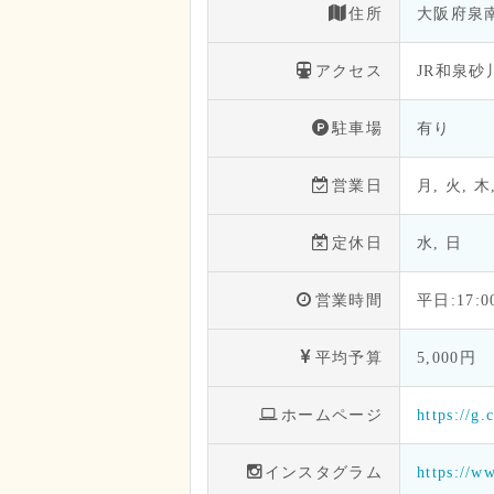
住所
大阪府泉南
アクセス
JR和泉砂
駐車場
有り
営業日
月, 火, 木
定休日
水, 日
営業時間
平日:17:
平均予算
5,000円
ホームページ
https://g
インスタグラム
https://w