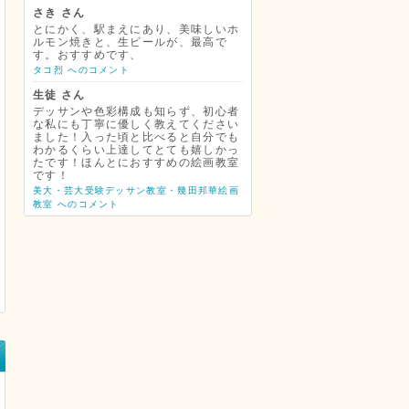
さき さん
とにかく、駅まえにあり、美味しいホ
ルモン焼きと、生ビールが、最高で
す。おすすめです、
タコ烈 へのコメント
生徒 さん
デッサンや色彩構成も知らず、初心者
な私にも丁寧に優しく教えてください
ました！入った頃と比べると自分でも
わかるくらい上達してとても嬉しかっ
たです！ほんとにおすすめの絵画教室
です！
美大・芸大受験デッサン教室・幾田邦華絵画
教室 へのコメント