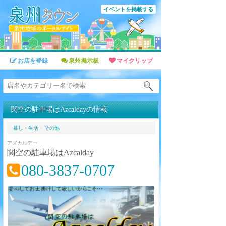
イベントを掲載する
お店を登録
泉州掲示板
マイクリップ
関空の駐車場はAzcaldayの情報
暮し・生活
>
その他
アズカルデー
関空の駐車場はAzcalday
080-3837-0707