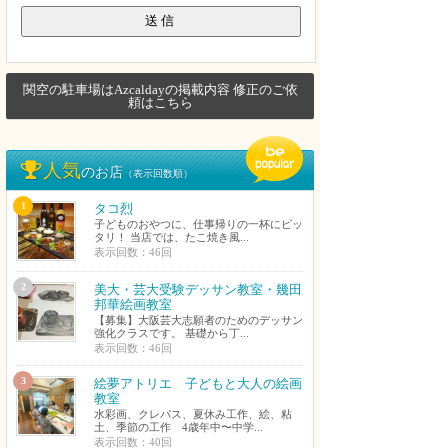
関空の駐車場はAzcaldayの掲載内容 修正のご依
頼はこちら
人気
のお店
（表示回数順）
1
タコ烈
子どものおやつに、仕事帰りの一杯にピッ
タリ！ 当店では、たこ焼き風...
表示回数：46回
2
美大・芸大受験デッサン教室・幾田
邦華絵画教室
【募集】大阪芸大志願者のためのデッサン
強化クラスです。 基礎から丁...
表示回数：46回
3
絵夢アトリエ 子どもと大人の絵画
教室
水彩画、クレパス、夏休み工作、絵、粘
土、季節の工作 4歳年中〜中学...
表示回数：40回