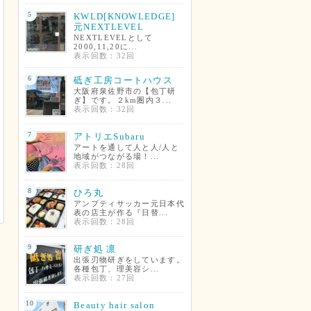
5
KWLD[KNOWLEDGE]
元NEXTLEVEL
NEXTLEVELとして
2000,11,20に...
表示回数：32回
6
砥ぎ工房コートハウス
大阪府泉佐野市の【包丁研
ぎ】です。２km圏内３...
表示回数：32回
7
アトリエSubaru
アートを通して人と人/人と
地域がつながる場！...
表示回数：28回
8
ひろ丸
アンプティサッカー元日本代
表の店主が作る『日替...
表示回数：28回
9
研ぎ処 凛
出張刃物研ぎをしています。
各種包丁、理美容シ...
表示回数：27回
10
Beauty hair salon