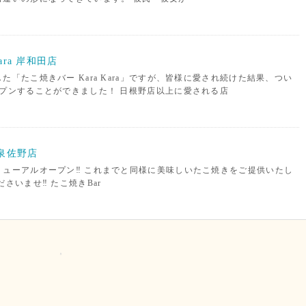
Kara 岸和田店
た「たこ焼きバー Kara Kara」ですが、皆様に愛され続けた結果、つい
プンすることができました！ 日根野店以上に愛される店
a 泉佐野店
ューアルオープン‼︎ これまでと同様に美味しいたこ焼きをご提供いたし
さいませ‼︎ たこ焼きBar