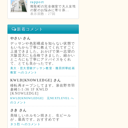
rapport
熊取町の完全個室で大人女性
の髪のお悩みに寄り添...
表示回数：27回
新着コメント
やさい さん
デッサンや色彩構成を知らない状態で
もいちから丁寧に教えてくれてすごく
上達できました。おかげで第一志望の
大阪芸大にも合格できました。細かい
ところにも丁寧にアドバイスをくれ
て、とても良かったです。
美大・芸大受験デッサン教室・幾田邦華絵画
教室 へのコメント
KWLD[KNOWLEDGE] さん
移転再オープンしてます。泉佐野市羽
倉崎1-1-36 1F KWLD
[KNOWLEDGE]
KWLD[KNOWLEDGE] 元NEXTLEVEL へ
のコメント
さき さん
美味しいホルモン焼きと、生ビール
が，最高です。おすすめです
タコ烈 へのコメント