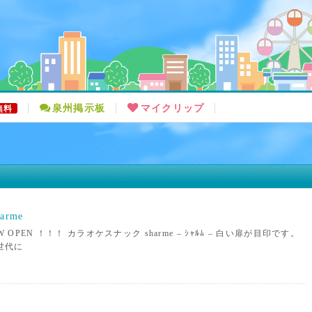
泉州掲示板
マイクリップ
無料
rme
OPEN ！！！ カラオケスナック sharme – ｼｬﾙﾑ – 白い扉が目印です。
世代に