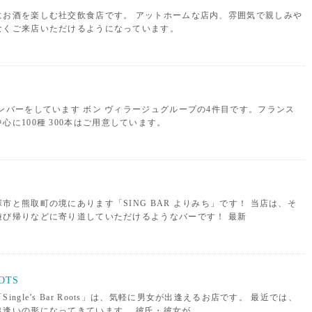
にお酒を楽しむ社交飲食店です。 アットホームな店内、雰囲気で親しみや
なくご来店いただけるようになっています。
ンバーをしています ボン ヴィラージュグループの4件目です。フランス
心に100種 300本はご用意しています。
市と熊取町の境にあります「SING BAR よりみち」です！ 当店は、そ
遊び帰りなどに寄り道していただけるようなバーです！ 最新
OTS
ngle’s Bar Roots」は、気軽に男女が出逢えるお店です。 最近では、
出逢いの形になってきています。 彼氏・彼女が