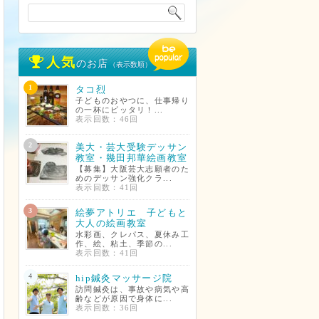
人気
のお店
（表示数順）
1
タコ烈
子どものおやつに、仕事帰り
の一杯にピッタリ！...
表示回数：46回
2
美大・芸大受験デッサン
教室・幾田邦華絵画教室
【募集】大阪芸大志願者のた
めのデッサン強化クラ...
表示回数：41回
3
絵夢アトリエ 子どもと
大人の絵画教室
水彩画、クレパス、夏休み工
作、絵、粘土、季節の...
表示回数：41回
4
hip鍼灸マッサージ院
訪問鍼灸は、事故や病気や高
齢などが原因で身体に...
表示回数：36回