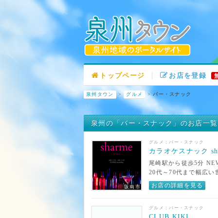
トップページ
お店を登録
泉州タウン
>
グルメ
>
バー・スナック
泉州の「バー・スナック」のお店一覧
グルメ：バー・スナック
カラオケスナック sha
尾崎駅から徒歩5分 NEW 
20代～70代まで幅広い
お店の詳細を見る
阪南市
グルメ：バー・スナック
CLUB KIKI