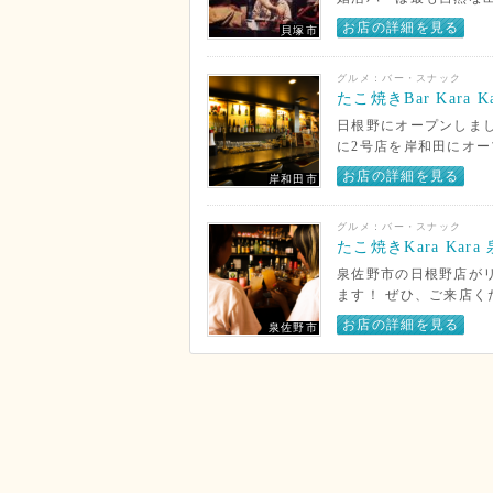
お店の詳細を見る
貝塚市
グルメ：バー・スナック
たこ焼きBar Kara 
日根野にオープンしまし
に2号店を岸和田にオー
お店の詳細を見る
岸和田市
グルメ：バー・スナック
たこ焼きKara Kar
泉佐野市の日根野店がリ
ます！ ぜひ、ご来店くだ
お店の詳細を見る
泉佐野市