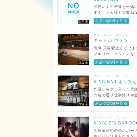
可愛い女の子達と一緒
すく、お客様も気兼ね
お店の詳細を見る
泉南市
グルメ：バー・スナック
キャトル ヴァン
南海 貝塚駅近くでワイ
ブルゴーニュワインを中
お店の詳細を見る
貝塚市
グルメ：バー・スナック
SING BAR よりみち
外環から少し入った貝塚
の名の通り仕事帰りや
お店の詳細を見る
貝塚市
グルメ：バー・スナック
SINGLE’S BAR RO
大阪泉州初の婚活バー「Si
婚活バーは最も自然な