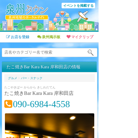
イベントを掲載する
お店を登録
泉州掲示板
マイクリップ
たこ焼きBar Kara Kara 岸和田店の情報
グルメ
>
バー・スナック
たこやきばー からから きしわだてん
たこ焼きBar Kara Kara 岸和田店
090-6984-4558