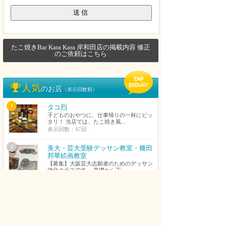
たこ焼きBar Kara Kara 岸和田店の掲載内容 修正
のご依頼はこちら
人気
のお店
（表示回数順）
1
タコ烈
子どものおやつに、仕事帰りの一杯にピッ
タリ！ 当店では、たこ焼き風...
表示回数：47回
2
美大・芸大受験デッサン教室・幾田
邦華絵画教室
【募集】大阪芸大志願者のためのデッサン
強化クラスです。 基礎から丁...
表示回数：44回
3
絵夢アトリエ 子どもと大人の絵画
教室
水彩画、クレパス、夏休み工作、絵、粘
土、季節の工作 4歳年中〜中学...
表示回数：41回