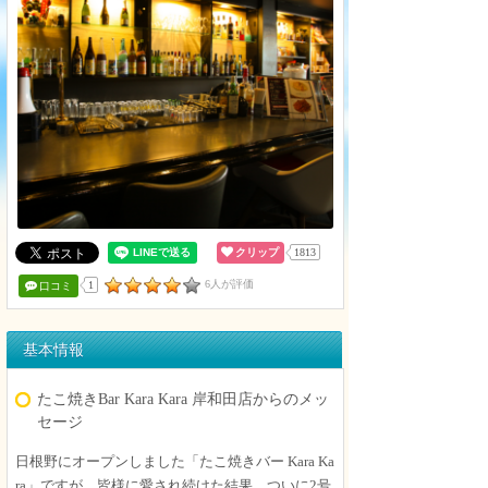
クリップ
1813
6人が評価
1
口コミ
基本情報
たこ焼きBar Kara Kara 岸和田店からのメッ
セージ
日根野にオープンしました「たこ焼きバー Kara Ka
ra」ですが、皆様に愛され続けた結果、ついに2号