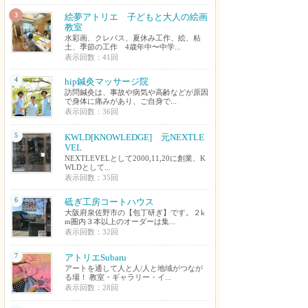
3
絵夢アトリエ 子どもと大人の絵画
教室
水彩画、クレパス、夏休み工作、絵、粘
土、季節の工作 4歳年中〜中学...
表示回数：41回
4
hip鍼灸マッサージ院
訪問鍼灸は、事故や病気や高齢などが原因
で身体に痛みがあり、ご自身で...
表示回数：36回
5
KWLD[KNOWLEDGE] 元NEXTLE
VEL
NEXTLEVELとして2000,11,20に創業、K
WLDとして...
表示回数：35回
6
砥ぎ工房コートハウス
大阪府泉佐野市の【包丁研ぎ】です。２k
m圏内３本以上のオーダーは集...
表示回数：32回
7
アトリエSubaru
アートを通して人と人/人と地域がつなが
る場！ 教室・ギャラリー・イ...
表示回数：28回