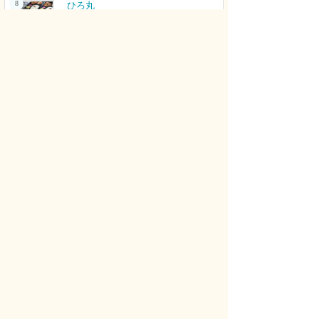
8
ひろ丸
アンプティサッカー元日本代表の店主が作
る『日替わり弁当』 店主と馴...
表示回数：28回
9
研ぎ処 凛
出張刃物研ぎをしています。 各種包丁、
理美容シザー、裁ちばさみなど...
表示回数：27回
10
Beauty hair salon rapport
熊取町の完全個室で大人女性の髪のお悩み
に寄り添う美容室。 髪のこと...
表示回数：27回
新着コメント
やさい さん
デッサンや色彩構成を知らない状態でもいちから丁
寧に教えてくれてすごく上達できました。おかげで
第一志望の大阪芸大にも合格できました。細かいと
ころにも丁寧にアドバイスをくれて、とても良かっ
たです。
美大・芸大受験デッサン教室・幾田邦華絵画教室 へのコメント
KWLD[KNOWLEDGE] さん