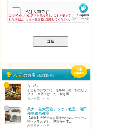
送信
人気
のお店
（表示回数順）
1
タコ烈
子どものおやつに、仕事帰りの一杯にピッ
タリ！ 当店では、たこ焼き風...
表示回数：46回
2
美大・芸大受験デッサン教室・幾田
邦華絵画教室
【募集】大阪芸大志願者のためのデッサン
強化クラスです。 基礎から丁...
表示回数：43回