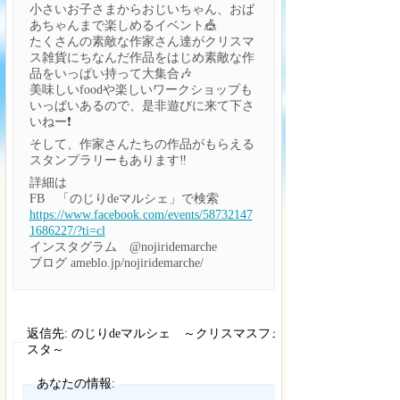
小さいお子さまからおじいちゃん、おば
あちゃんまで楽しめるイベント🎪
たくさんの素敵な作家さん達がクリスマ
ス雑貨にちなんだ作品をはじめ素敵な作
品をいっぱい持って大集合🎶
美味しいfoodや楽しいワークショップも
いっぱいあるので、是非遊びに来て下さ
いねー❗
そして、作家さんたちの作品がもらえる
スタンプラリーもあります‼️
詳細は
FB 「のじりdeマルシェ」で検索
https://www.facebook.com/events/58732147
1686227/?ti=cl
インスタグラム @nojiridemarche
ブログ ameblo.jp/nojiridemarche/
返信先: のじりdeマルシェ ～クリスマスフェ
スタ～
あなたの情報: