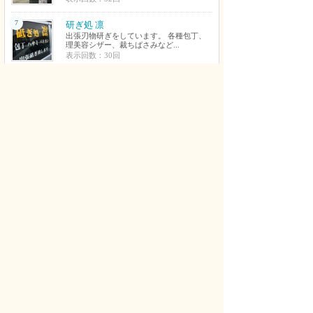
7
研ぎ処 凛
出張刃物研ぎをしています。 各種包丁、
理美容シザー、裁ちばさみなど...
表示回数：30回
8
Beauty hair salon rapport
熊取町の完全個室で大人女性の髪のお悩み
に寄り添う美容室。 髪のこと...
表示回数：29回
9
ひろ丸
アンプティサッカー元日本代表の店主が作
る『日替わり弁当』 店主と馴...
表示回数：27回
10
貝塚卓球センター
遂に登場！完全個室制の卓球場 ファミリ
ーや仲間でワイワイ楽しくピン...
表示回数：26回
新着コメント
やさい さん
デッサンや色彩構成を知らない状態でもいちから丁
寧に教えてくれてすごく上達できました。おかげで