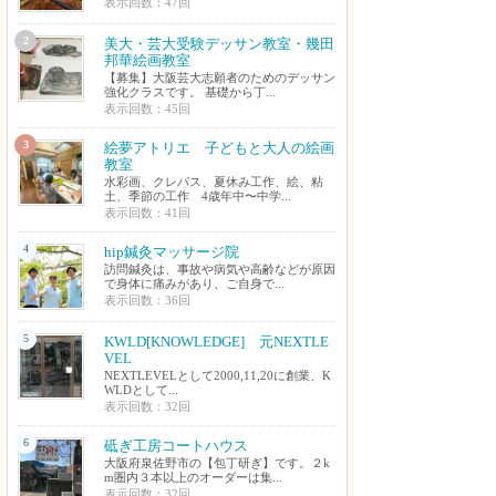
表示回数：47回
2
美大・芸大受験デッサン教室・幾田
邦華絵画教室
【募集】大阪芸大志願者のためのデッサン
強化クラスです。 基礎から丁...
表示回数：45回
3
絵夢アトリエ 子どもと大人の絵画
教室
水彩画、クレパス、夏休み工作、絵、粘
土、季節の工作 4歳年中〜中学...
表示回数：41回
4
hip鍼灸マッサージ院
訪問鍼灸は、事故や病気や高齢などが原因
で身体に痛みがあり、ご自身で...
表示回数：36回
5
KWLD[KNOWLEDGE] 元NEXTLE
VEL
NEXTLEVELとして2000,11,20に創業、K
WLDとして...
表示回数：32回
6
砥ぎ工房コートハウス
大阪府泉佐野市の【包丁研ぎ】です。２k
m圏内３本以上のオーダーは集...
表示回数：32回