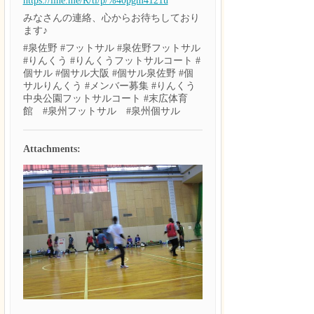
https://line.me/R/ti/p/%40pgm4121u
みなさんの連絡、心からお待ちしており
ます♪
#泉佐野 #フットサル #泉佐野フットサル
#りんくう #りんくうフットサルコート #
個サル #個サル大阪 #個サル泉佐野 #個
サルりんくう #メンバー募集 #りんくう
中央公園フットサルコート #末広体育
館 #泉州フットサル #泉州個サル
Attachments: