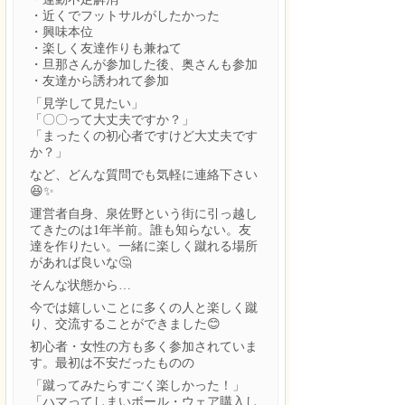
・近くでフットサルがしたかった
・興味本位
・楽しく友達作りも兼ねて
・旦那さんが参加した後、奥さんも参加
・友達から誘われて参加
「見学して見たい」
「〇〇って大丈夫ですか？」
「まったくの初心者ですけど大丈夫です
か？」
など、どんな質問でも気軽に連絡下さい
😆✨
運営者自身、泉佐野という街に引っ越し
てきたのは1年半前。誰も知らない。友
達を作りたい。一緒に楽しく蹴れる場所
があれば良いな🤔
そんな状態から…
今では嬉しいことに多くの人と楽しく蹴
り、交流することができました😊
初心者・女性の方も多く参加されていま
す。最初は不安だったものの
「蹴ってみたらすごく楽しかった！」
「ハマってしまいボール・ウェア購入し