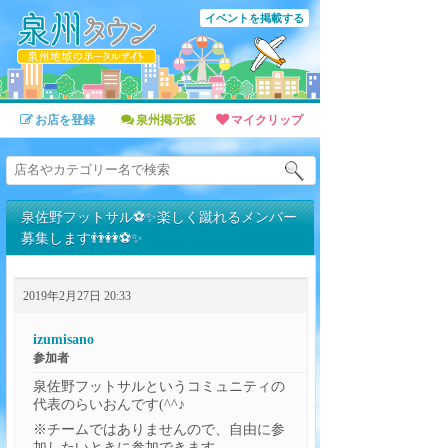
イベントを掲載する
お店を登録
泉州掲示板
マイクリップ
泉佐野フットサル⚽✨楽しく蹴れるメンバー
募集します👬👭⚽✨
2019年2月27日 20:33
izumisano
参加者
泉佐野フットサルというコミュニティの
代表のらいおんです(^^♪
※チームではありませんので、自由に参
加したいときに参加できます