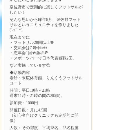
泉佐野市で定期的に楽しくフットサルが
したい！
そんな思いから昨年8月、泉佐野フット
サルというコミュニティを作りました
(´ω｀*)
現在までに
・フットサル20回以上⚽
・交流会は7.8回👬👭
・忘年会1回🍻🎂🍖🍕
・スポーツバーで日本代表観戦2回。
など実施しています😊
◆活動内容
場所：末広体育館、りんくうフットサル
コート
時間：平日19時～21時
週末11時～21時の間の2時間。
参加費：1000円
開催日数：月に4.5回
（初心者向けクリニックも定期的に開
催）
人数：その都度、平均18名～25名程度