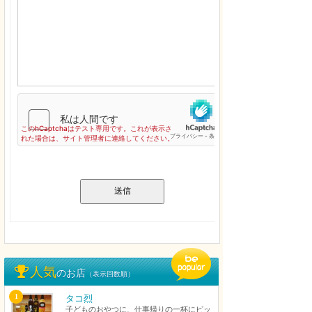
送信
人気
のお店
（表示回数順）
1
タコ烈
子どものおやつに、仕事帰りの一杯にピッ