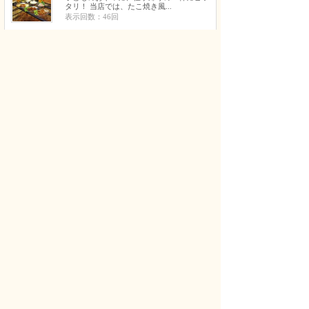
タリ！ 当店では、たこ焼き風...
表示回数：46回
2
美大・芸大受験デッサン教室・幾田
邦華絵画教室
【募集】大阪芸大志願者のためのデッサン
強化クラスです。 基礎から丁...
表示回数：46回
3
絵夢アトリエ 子どもと大人の絵画
教室
水彩画、クレパス、夏休み工作、絵、粘
土、季節の工作 4歳年中〜中学...
表示回数：40回
4
KWLD[KNOWLEDGE] 元NEXTLE
VEL
NEXTLEVELとして2000,11,20に創業、K
WLDとして...
表示回数：36回
5
hip鍼灸マッサージ院
訪問鍼灸は、事故や病気や高齢などが原因
で身体に痛みがあり、ご自身で...
表示回数：36回
6
砥ぎ工房コートハウス
大阪府泉佐野市の【包丁研ぎ】です。２k