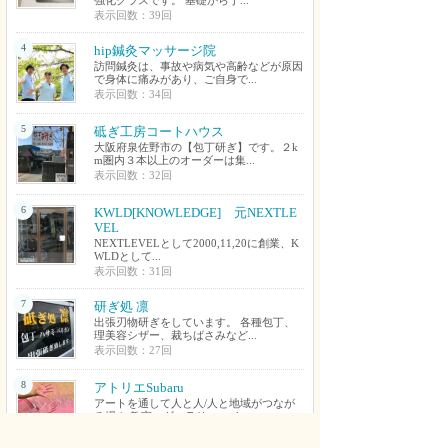
強化クラスです。 基礎から丁...
表示回数：39回
4
hip鍼灸マッサージ院
訪問鍼灸は、事故や病気や高齢などが原因
で身体に痛みがあり、ご自身で...
表示回数：34回
5
砥ぎ工房コートハウス
大阪府泉佐野市の【包丁研ぎ】です。２k
m圏内３本以上のオーダーは集...
表示回数：32回
6
KWLD[KNOWLEDGE] 元NEXTLE
VEL
NEXTLEVELとして2000,11,20に創業、K
WLDとして...
表示回数：31回
7
研ぎ処 凛
出張刃物研ぎをしています。 各種包丁、
理美容シザー、裁ちばさみなど...
表示回数：27回
8
アトリエSubaru
アートを通して人と人/人と地域がつなが
る場！ 教室・ギャラリー・イ...
表示回数：27回