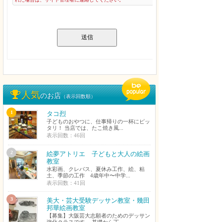
送信
人気
のお店
（表示回数順）
1
タコ烈
子どものおやつに、仕事帰りの一杯にピッ
タリ！ 当店では、たこ焼き風...
表示回数：46回
2
絵夢アトリエ 子どもと大人の絵画
教室
水彩画、クレパス、夏休み工作、絵、粘
土、季節の工作 4歳年中〜中学...
表示回数：41回
3
美大・芸大受験デッサン教室・幾田
邦華絵画教室
【募集】大阪芸大志願者のためのデッサン