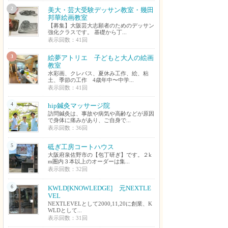
2
美大・芸大受験デッサン教室・幾田
邦華絵画教室
【募集】大阪芸大志願者のためのデッサン
強化クラスです。 基礎から丁...
表示回数：41回
3
絵夢アトリエ 子どもと大人の絵画
教室
水彩画、クレパス、夏休み工作、絵、粘
土、季節の工作 4歳年中〜中学...
表示回数：41回
4
hip鍼灸マッサージ院
訪問鍼灸は、事故や病気や高齢などが原因
で身体に痛みがあり、ご自身で...
表示回数：36回
5
砥ぎ工房コートハウス
大阪府泉佐野市の【包丁研ぎ】です。２k
m圏内３本以上のオーダーは集...
表示回数：32回
6
KWLD[KNOWLEDGE] 元NEXTLE
VEL
NEXTLEVELとして2000,11,20に創業、K
WLDとして...
表示回数：31回