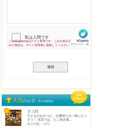
送信
人気
のお店
（表示回数順）
1
タコ烈
子どものおやつに、仕事帰りの一杯にピッ
タリ！ 当店では、たこ焼き風...
表示回数：46回