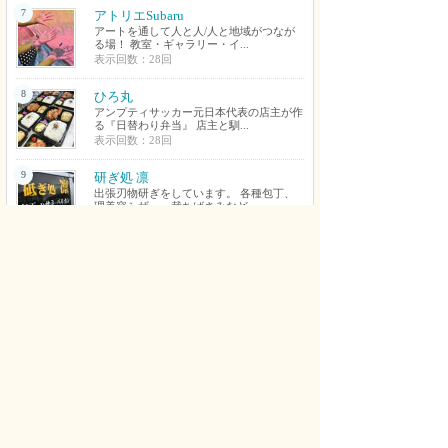
7
アトリエSubaru
アートを通して人と人/人と地域がつなが
る場！ 教室・ギャラリー・イ...
表示回数：28回
8
ひろ丸
アンプティサッカー元日本代表の店主が作
る『日替わり弁当』 店主と馴...
表示回数：28回
9
研ぎ処 凛
出張刃物研ぎをしています。 各種包丁、
理美容シザー、裁ちばさみなど...
表示回数：27回
10
Beauty hair salon rapport
熊取町の完全個室で大人女性の髪のお悩み
に寄り添う美容室。 髪のこと...
表示回数：27回
新着コメント
やさい さん
デッサンや色彩構成を知らない状態でもいちから丁
寧に教えてくれてすごく上達できました。おかげで
第一志望の大阪芸大にも合格できました。細かいと