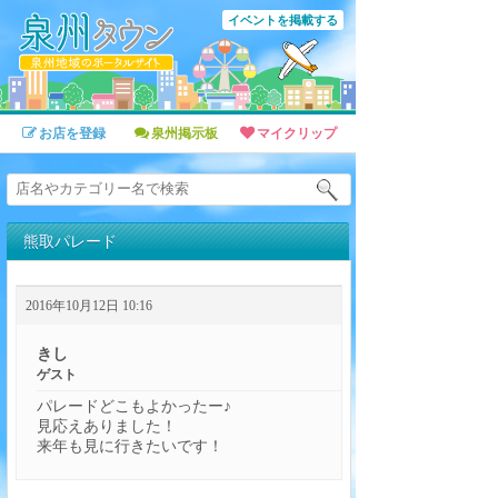
イベントを掲載する
お店を登録
泉州掲示板
マイクリップ
熊取パレード
2016年10月12日 10:16
きし
ゲスト
パレードどこもよかったー♪
見応えありました！
来年も見に行きたいです！