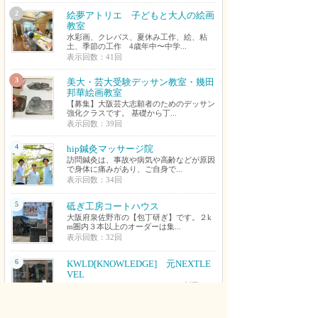
2
絵夢アトリエ 子どもと大人の絵画
教室
水彩画、クレパス、夏休み工作、絵、粘
土、季節の工作 4歳年中〜中学...
表示回数：41回
3
美大・芸大受験デッサン教室・幾田
邦華絵画教室
【募集】大阪芸大志願者のためのデッサン
強化クラスです。 基礎から丁...
表示回数：39回
4
hip鍼灸マッサージ院
訪問鍼灸は、事故や病気や高齢などが原因
で身体に痛みがあり、ご自身で...
表示回数：34回
5
砥ぎ工房コートハウス
大阪府泉佐野市の【包丁研ぎ】です。２k
m圏内３本以上のオーダーは集...
表示回数：32回
6
KWLD[KNOWLEDGE] 元NEXTLE
VEL
NEXTLEVELとして2000,11,20に創業、K
WLDとして...
表示回数：31回