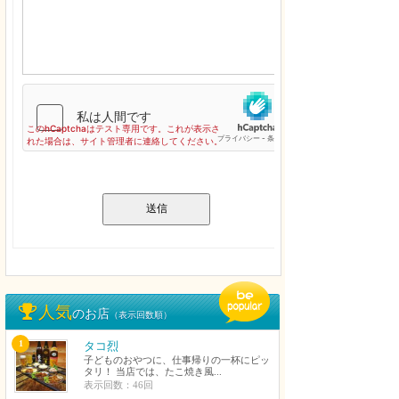
送信
人気
のお店
（表示回数順）
1
タコ烈
子どものおやつに、仕事帰りの一杯にピッ
タリ！ 当店では、たこ焼き風...
表示回数：46回