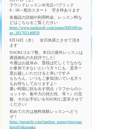
ラウンドレッスン＠光丘パブリック
8：06～順次スタート 空き枠あります
各施設の詳細や利用料金、レッスン料な
どはこちらをご覧ください
https://www.naokigolf.com/pages/849166/pa
ge_201702140859
8月14日（水） 全日休講とさせて頂き
ます
NAOKIゴルフ塾、本日の屋外レッスンは
満員御礼の大好評でした❕
今週はお盆休み、普段は忙しくてなかな
か参加できないという方々にも、是非一
度お越しいただけると幸いです🎶
もちろん、いつもご参加頂いている方々
もお待ちしておりますよ✨
暑い時期に顔を出す弱点（ラフからのシ
ョットや、集中力の持久性、等々）の克
服、そのお手伝いをNAOKIに是非させて
ください❕
初めての方は無料体験レッスンへどう
ぞ！
https://peraichi.com/landing_pages/view/nao
kigolfjukuosaka